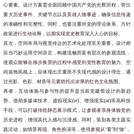
心要素。设计方案需全面回顾中国共产党的光辉历程，突出
重大历史事件、关键节点以及英雄人物事迹，确保信息传递
的准确性和完整性。同时，也要注重对党的理论体系、方针
政策进行生动诠释，以期实现党史教育深入人心的目标。
其次，空间布局与视觉传达的艺术化处理至关重要。设计师
应当巧妙运用空间语言，构建流畅而富有层次的参观流线，
使观众能够在移步换景的过程中感受到党性教育的魅力。空
间装饰风格上，应体现出庄重而不失现代感的设计理念，通
过光影、色彩、材质等元素烘托出浓厚的红色文化氛围。
再者，互动体验与参与性的提升是当前党建馆设计的新趋
势。借助多媒体技术、虚拟现实(vr)、增强现实(ar)等高科技
手段，可以打破传统静态展示模式，让参观者亲身体验党的
历史进程，增强其代入感与沉浸感。同时，策划各类主题实
践活动，如情景再现、角色扮演等，使得参观从“看”到“做”，